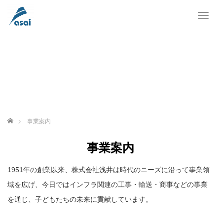
T
o
g
g
l
e
n
a
v
i
g
ホーム
事業案内
a
t
i
事業案内
o
n
1951年の創業以来、株式会社浅井は時代のニーズに沿って事業領
域を広げ、今日ではインフラ関連の工事・輸送・商事などの事業
を通じ、子どもたちの未来に貢献しています。